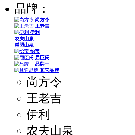
品牌：
尚方令
王老吉
伊利
农夫山泉
溪盟山泉
怡宝
屈臣氏
品牌一
其它品牌
尚方令
王老吉
伊利
农夫山泉