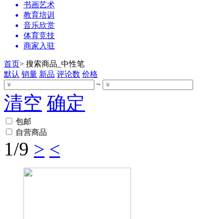
书画艺术
教育培训
音乐欣赏
体育竞技
商家入驻
首页
>
搜索商品_中性笔
默认
销量
新品
评论数
价格
~
清空
确定
包邮
自营商品
1
/9
>
<