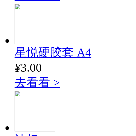
星悦硬胶套 A4
¥
3.00
去看看 >