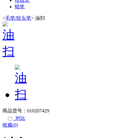
拉线笔
蜡笔
>
毛笔/软头笔
>
油扫
商品货号：010207429
对比
收藏
(0)