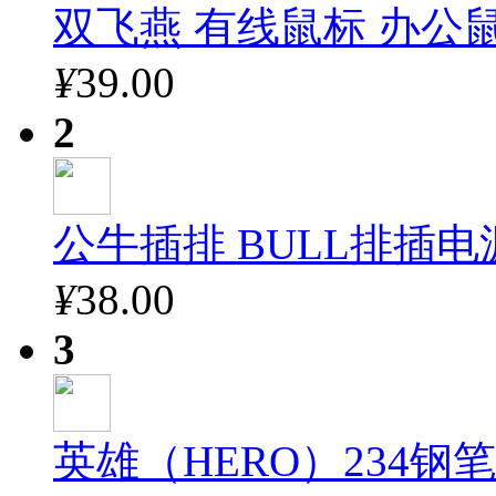
双飞燕 有线鼠标 办公鼠标
¥
39.00
2
公牛插排 BULL排插电
¥
38.00
3
英雄（HERO）234钢