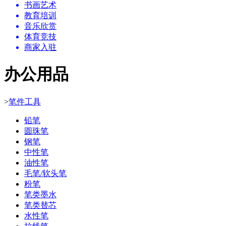
书画艺术
教育培训
音乐欣赏
体育竞技
商家入驻
办公用品
>
笔件工具
铅笔
圆珠笔
钢笔
中性笔
油性笔
毛笔/软头笔
粉笔
笔类墨水
笔类替芯
水性笔