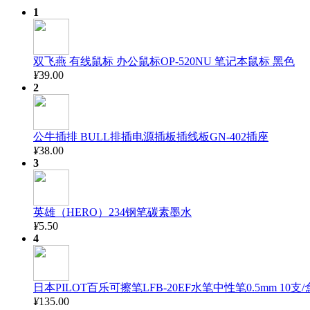
1
双飞燕 有线鼠标 办公鼠标OP-520NU 笔记本鼠标 黑色
¥
39.00
2
公牛插排 BULL排插电源插板插线板GN-402插座
¥
38.00
3
英雄（HERO）234钢笔碳素墨水
¥
5.50
4
日本PILOT百乐可擦笔LFB-20EF水笔中性笔0.5mm 10支/
¥
135.00