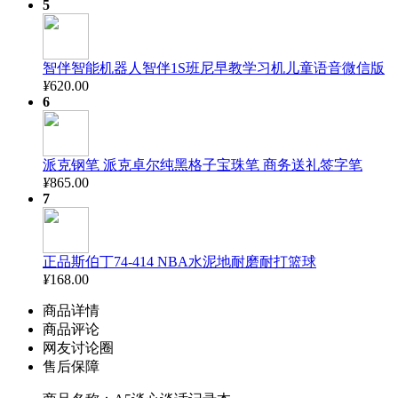
5
智伴智能机器人智伴1S班尼早教学习机儿童语音微信版
¥
620.00
6
派克钢笔 派克卓尔纯黑格子宝珠笔 商务送礼签字笔
¥
865.00
7
正品斯伯丁74-414 NBA水泥地耐磨耐打篮球
¥
168.00
商品详情
商品评论
网友讨论圈
售后保障