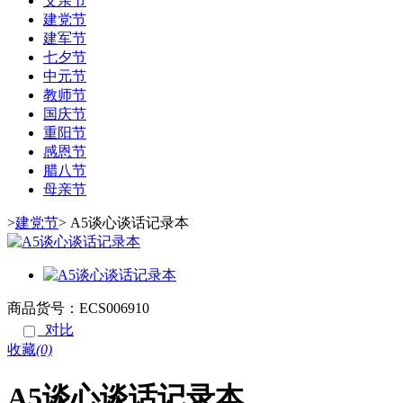
父亲节
建党节
建军节
七夕节
中元节
教师节
国庆节
重阳节
感恩节
腊八节
母亲节
>
建党节
>
A5谈心谈话记录本
商品货号：ECS006910
对比
收藏
(0)
A5谈心谈话记录本