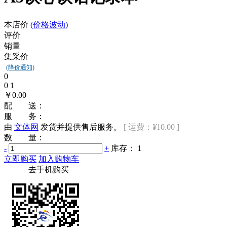
本店价
(价格波动)
评价
销量
集采价
(降价通知)
0
0 1
￥0.00
配 送：
服 务：
由
文体网
发货并提供售后服务。
[ 运费：
¥
10.00 ]
数 量：
-
+
库存：
1
立即购买
加入购物车
去手机购买