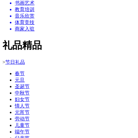
书画艺术
教育培训
音乐欣赏
体育竞技
商家入驻
礼品精品
>
节日礼品
春节
元旦
圣诞节
中秋节
妇女节
情人节
元宵节
劳动节
儿童节
端午节